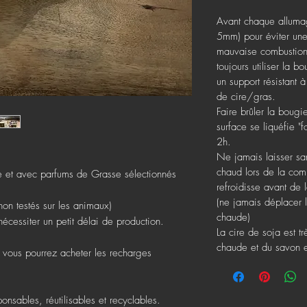
Avant chaque alluma
5mm) pour éviter une
mauvaise combustion
toujours utiliser la 
un support résistant à
de cire/gras.
Faire brûler la boug
surface se liquéfie "
2h.
Ne jamais laisser san
chaud lors de la comb
e et avec parfums de Grasse sélectionnés
refroidisse avant de 
(ne jamais déplacer l
non testés sur les animaux)
chaude)
nécessiter un petit délai de production.
La cire de soja est tr
chaude et du savon et
 vous pourrez acheter les recharges
ponsables, réutilisables et recyclables.