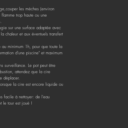
ge,couper les mèches (environ
 flamme trop haute ou une
.
bougie sur une surface adaptée avec
 la chaleur et aux éventuels transfert
ie au minimum 1h, pour que toute la
formation d'une piscine" et maximum
s surveillance. Le pot peut être
ustion, attendez que la cire
le déplacer.
orsque la cire est encore liquide ou
ès facile à nettoyer: de l'eau
 le tour est joué !