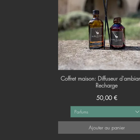
Coffret maison: Diffuseur d'ambi
Aperçu rapide
Recharge
Prix
50,00 €
Parfums
Ajouter au panier