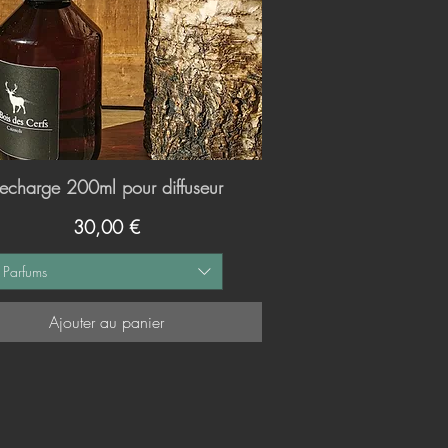
echarge 200ml pour diffuseur
Aperçu rapide
Prix
30,00 €
Parfums
Ajouter au panier